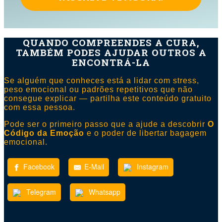
QUANDO COMPREENDES A CURA,
TAMBÉM PODES AJUDAR OUTROS A
ENCONTRÁ-LA
Se alguém que conheces está a lidar com stress,
peso emocional ou padrões repetitivos que não
consegue explicar — partilha este conteúdo gratuito
com essa pessoa.
Pode ser o primeiro passo que a ajude a descobrir
O
Código da Emoção
e o poder de libertar bagagem
emocional.
Facebook
E-Mail
Instagram
Telegram
Whatsapp